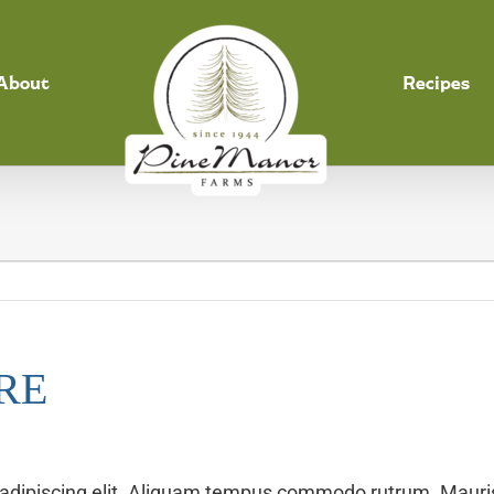
About
Recipes
RE
adipiscing elit. Aliquam tempus commodo rutrum. Mauris 