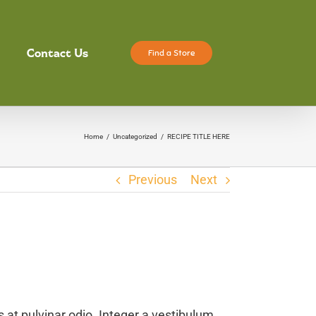
Contact Us
Find a Store
Home
/
Uncategorized
/
RECIPE TITLE HERE
Previous
Next
at pulvinar odio. Integer a vestibulum