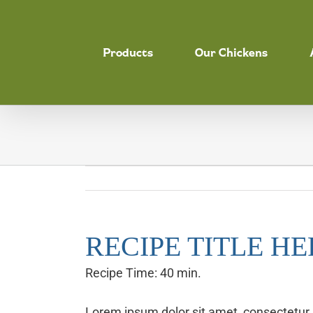
Skip
to
Products
Our Chickens
content
RECIPE TITLE HE
Recipe Time: 40 min.
Lorem ipsum dolor sit amet, consectetur 